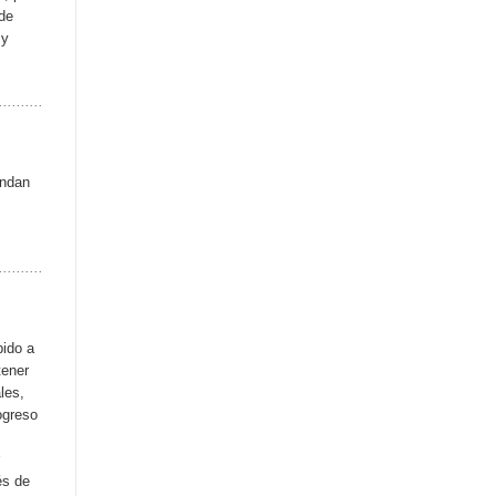
 de
 y
indan
bido a
tener
les,
ogreso
és de