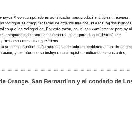
e rayos X con computadoras sofisticadas para producir múltiples imágenes
Las tomografías computarizadas de órganos internos, huesos, tejidos blandos
lles que las radiografías. Por esta razón, se utilizan comúnmente para ayud
as computarizadas son particularmente útiles para diagnosticar cáncer,
y trastornos musculoesqueléticos.
i se necesita información más detallada sobre el problema actual de un pac
tación, y los informes se incluyen en el registro médico de los pacientes,
de Orange, San Bernardino y el condado de Lo