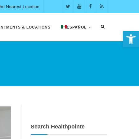
the Nearest Location
INTMENTS & LOCATIONS
ESPAÑOL
Abrir 
Search Healthpointe