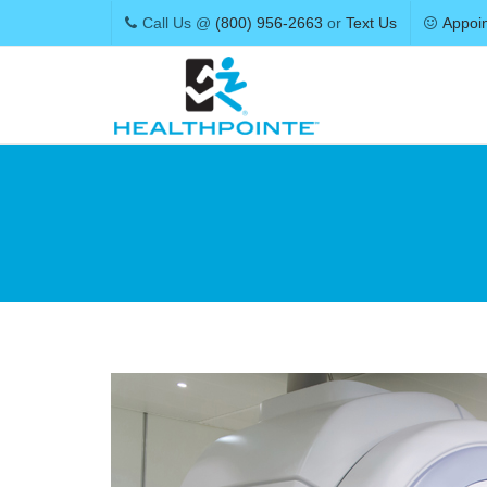
Call Us @
(800) 956-2663
or
Text Us
Appoi