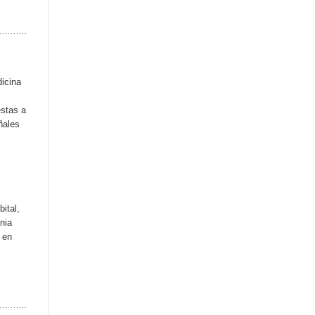
icina
estas a
ñales
ital,
nia
 en