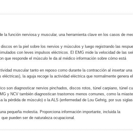
e la función nerviosa y muscular, una herramienta clave en los casos de med
discos en la piel sobre los nervios y músculos y luego registrando las respu
estimulados con leves impulsos eléctricos. El EMG mide la velocidad de las se
 con que responde el músculo le da al médico información sobre cómo está
ctividad muscular tanto en reposo como durante la contracción al insertar una
eléctricas), la aguja recoge la actividad eléctrica que normalmente genera el
co son diagnosticar nervios pinchados, discos rotos, túnel carpiano, túnel cub
 EMG y NCV también diagnostican trastornos menos comunes, como la miaste
usa la pérdida de músculo) o la ALS (enfermedad de Lou Gehrig, por sus siglas
na pequeña molestia. Proporciona información importante, incluida la
que pueden ser de naturaleza ocupacional.