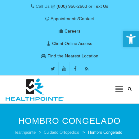
Call Us @
(800) 956-2663
or
Text Us
Appointments/Contact
Abrir 
Careers
Client Online Access
Find the Nearest Location
Skip
to
HOMBRO CONGELADO
content
PATIENT CARE
Healthpointe
>
Cuidado Ortopédico
>
Hombro Congelado