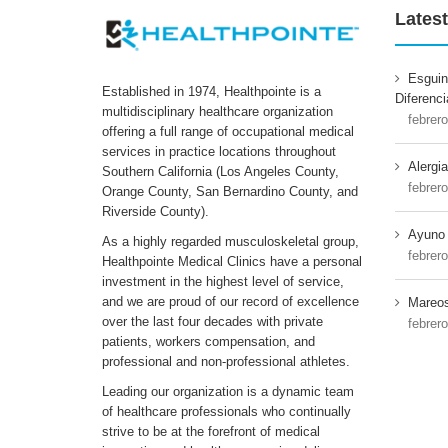
Latest
Esguin
Established in 1974, Healthpointe is a
Diferenci
multidisciplinary healthcare organization
febrer
offering a full range of occupational medical
services in practice locations throughout
Alergi
Southern California (Los Angeles County,
febrer
Orange County, San Bernardino County, and
Riverside County).
Ayuno 
As a highly regarded musculoskeletal group,
febrer
Healthpointe Medical Clinics have a personal
investment in the highest level of service,
and we are proud of our record of excellence
Mareos
over the last four decades with private
febrer
patients, workers compensation, and
professional and non-professional athletes.
Leading our organization is a dynamic team
of healthcare professionals who continually
strive to be at the forefront of medical