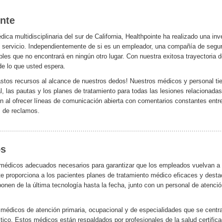
nte
ca multidisciplinaria del sur de California, Healthpointe ha realizado una inv
 de servicio. Independientemente de si es un empleador, una compañía de segu
bles que no encontrará en ningún otro lugar. Con nuestra exitosa trayectoria 
e lo que usted espera.
astos recursos al alcance de nuestros dedos! Nuestros médicos y personal ti
 las pautas y los planes de tratamiento para todas las lesiones relacionada
ón al ofrecer líneas de comunicación abierta con comentarios constantes entr
 de reclamos.
os
 médicos adecuados necesarios para garantizar que los empleados vuelvan a
nte proporciona a los pacientes planes de tratamiento médico eficaces y dest
nen de la última tecnología hasta la fecha, junto con un personal de atenci
 médicos de atención primaria, ocupacional y de especialidades que se centr
óstico. Estos médicos están respaldados por profesionales de la salud certific