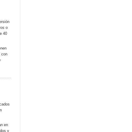
ersión
ros o
de 40
enen
s con
e
acados
ón
an en
ados y