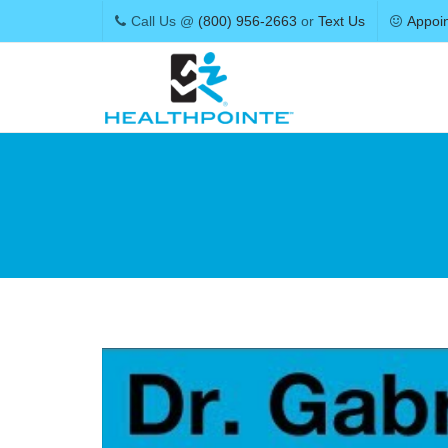
Call Us @
(800) 956-2663
or
Text Us
Appoi